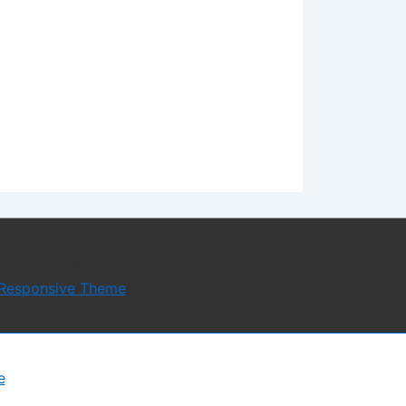
o teže provediv zbog prirode
oji sprječavaju prikazivanje njihovih
grafskog targetiranja. Međutim, stvarna
 oglasnim mrežama koje posluju na
nja
se nadležnosti ponekad preklapaju, što
držaj televizijskih i radijskih
Copyright © 2026
TWSWS
| Powered by
liko slučajeva u kojima su televizijske
Responsive Theme
e kretale od nekoliko tisuća do nekoliko
e
na zabrane neravnomjerna i da postoje
levizijsko oglašavanje relativno dobro