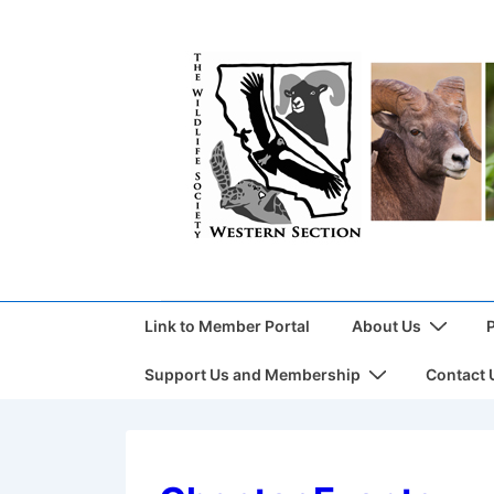
↓
Skip
to
Main
Content
Main
Link to Member Portal
About Us
Navigation
Support Us and Membership
Contact 