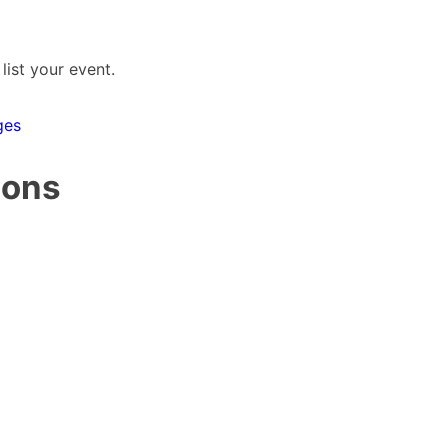
list your event.
ges
ions