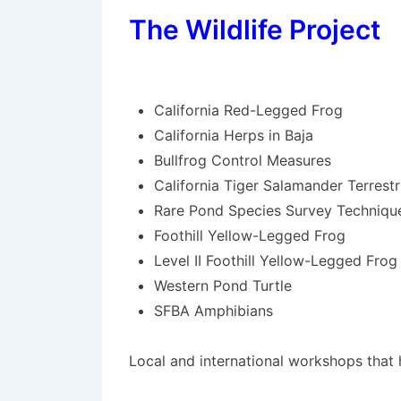
The Wildlife Project
Kako zabrana klađe
California Red-Legged Frog
Kladionicavodic ana
California Herps in Baja
Bullfrog Control Measures
Regulacija oglašavanja kladionica u Hrv
California Tiger Salamander Terrestr
reklamiranja klađenja postala je jedna o
Rare Pond Species Survey Techniq
zemalja, suočena s izazovom pronalaska
Foothill Yellow-Legged Frog
te omogućavanja legalnog i reguliranog 
Level II Foothill Yellow-Legged Frog
zahtijeva dublje poznavanje zakonskog o
Western Pond Turtle
SFBA Amphibians
Zakonski okvir zabra
Local and international workshops that 
Temeljni pravni okvir koji uređuje ogla