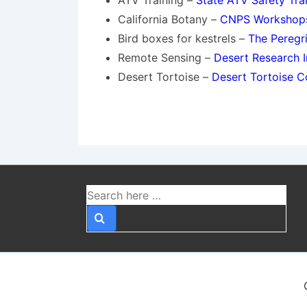
ATV Training –
State ATV Safety Trai
Digitalno oglašavanje predstavlja pose
California Botany –
CNPS Workshop
internetskih platformi i programatskog 
Bird boxes for kestrels –
The Peregr
oglasa osobama mlađim od 18 godina, što
Remote Sensing –
Desert Research I
primjena ovih odredbi ostaje problemati
Desert Tortoise –
Desert Tortoise C
hrvatskom tržištu.
Praktična primjena i
Nadzor nad provedbom zabrane reklamiran
može dovesti do regulatorne nesigurnosti
Search
for:
programa, a u slučaju utvrđenih prekrša
postaje kažnjene zbog emitiranja reklam
desetaka tisuća eura.
Analitičari koji prate ovo tržište, uključ
značajne razlike u tome koliko strogo se