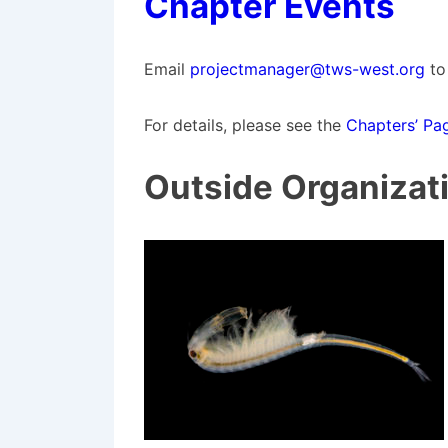
Chapter Events
Email
projectmanager@tws-west.org
to 
For details, please see the
Chapters’ Pa
Outside Organizat