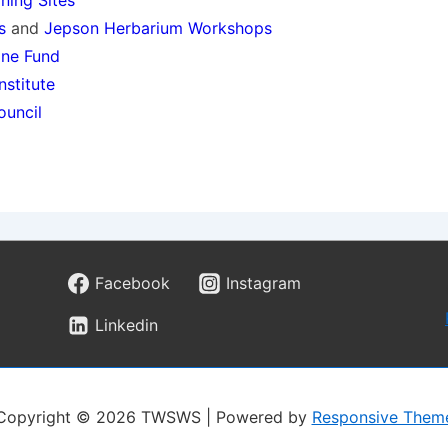
ning Sites
ban izazov za regulatore. Zakon je u ovom segmentu znatn
s
and
Jepson Herbarium Workshops
oglašavanja. Kladionice su dužne implementirati mehanizme k
ine Fund
 u praksi znači korištenje sustava za provjeru dobi i geo
nstitute
čna jer regulatori nemaju izravnu jurisdikciju nad stranim
ouncil
 nadzor nad zabranom reklamira
ja kladionica u praksi provode nekoliko institucija čije 
. Hrvatska agencija za elektroničke medije redovito prati sa
Facebook
Instagram
ja može izreći novčane kazne emiterima. Zabilježeno je neko
Linkedin
a kladionica u zabranjenim terminima, s kaznama koje su s
Copyright © 2026
TWSWS
| Powered by
Responsive Them
ujući stručnjake
kod Kladionicavodic
, uočili su da je primje
 propisi provode u različitim medijskim kanalima. Dok je te